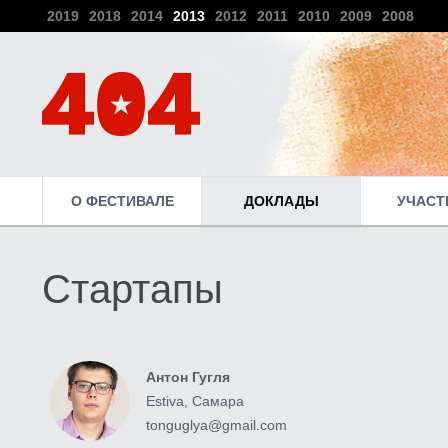
2019
2018
2014
2013
2012
2011
2010
2009
2008
О ФЕСТИВАЛЕ
ДОКЛАДЫ
УЧАСТ
Стартапы
Антон Гугля
Estiva, Самара
tonguglya@gmail.com