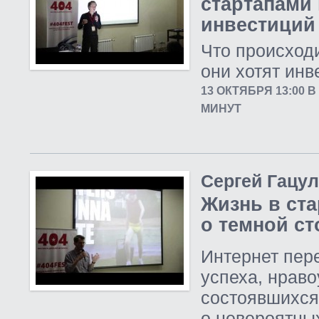
стартапами 
инвестиций
Что происходи
они хотят инв
13 ОКТЯБРЯ 13:00 
МИНУТ
Сергей Гацу
Жизнь в ста
о темной с
Интернет пер
успеха, нрав
состоявшихся
о невероятны