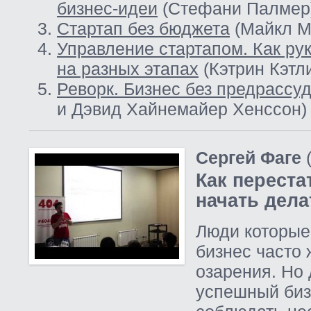
бизнес-идеи
(Стефани Палмер
Стартап без бюджета
(Майкл М
Управление стартапом. Как ру
на разных этапах
(Кэтрин Кэтл
Реворк. Бизнес без предрассу
и Дэвид Хайнемайер Хенссон)
Сергей Фаге
(
Как переста
начать дела
Люди которые 
бизнес часто 
озарения. Но 
успешный биз