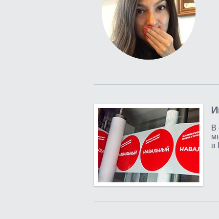
И
В 
м
в 